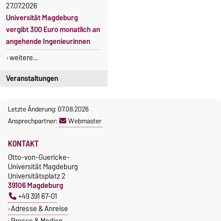
27.07.2026
Universität Magdeburg
vergibt 300 Euro monatlich an
angehende Ingenieurinnen
weitere...
Veranstaltungen
20.08.2026
Letzte Änderung: 07.08.2026
Promotionsverteidigung
Ansprechpartner:
Webmaster
Nadine Syring [FHW]
28.08.2026
KONTAKT
Alumni-Tag 2026
Otto-von-Guericke-
Universität Magdeburg
02.09.2026
Universitätsplatz 2
STARTUP TALK LOUNGE mit
39106 Magdeburg
Dr. Raul Haschke - Head of
+49 391 67-01
hei_INNOVATION der Uni ...
Adresse & Anreise
03.09.2026
Presse & Medien